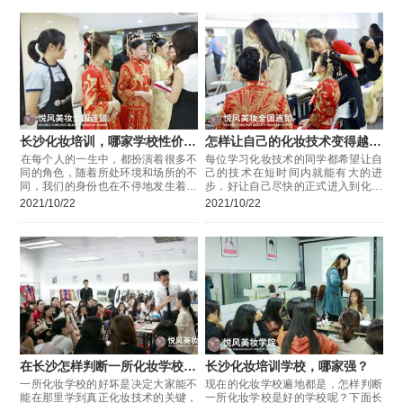
长沙化妆培训，哪家学校性价比
怎样让自己的化妆技术变得越来
高？
越好
​在每个人的一生中，都扮演着很多不
每位学习化妆技术的同学都希望让自
同的角色，随着所处环境和场所的不
己的技术在短时间内就能有大的进
同，我们的身份也在不停地发生着变
步，好让自己尽快的正式进入到化妆
化，在工作场合
行业
2021/10/22
2021/10/22
在长沙怎样判断一所化妆学校的
长沙化妆培训学校，哪家强？
好坏？
一所化妆学校的好坏是决定大家能不
现在的化妆学校遍地都是，怎样判断
能在那里学到真正化妆技术的关键，
一所化妆学校是好的学校呢？下面长