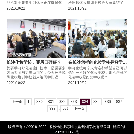
那么对于想要学习化妆正在选择化妆
沙悦风化妆培训学校给大家总结了几
学校的同学来说
点建议，一起来看一看吧。
2021/10/22
2021/10/22
长沙化妆学校，哪所口碑好？
在长沙怎样的化妆学校是好学
校？
想要学习好化妆这门技术，是需要多
学习化妆每个人肯定都希望自己可以
方面共同努力来做到的，今天长沙悦
选到一所好的化妆学校，那么怎样的
风化妆培训学校就来给同学们说一说
化妆学校是好的学校呢？
怎样能够让同学们掌握好化妆这门技
2021/10/22
2021/10/22
术
上一页
1
..
830
831
832
833
834
835
836
837
838
..
956
下一页
版权所有：©2018-2022 长沙市悦风职业技能培训学校有限公司
湘ICP备
2022021176号