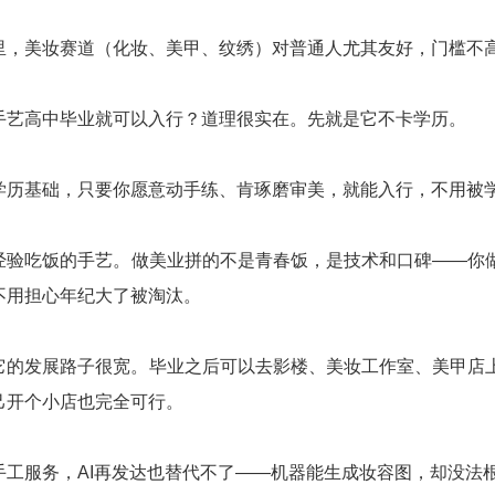
里，美妆赛道（化妆、美甲、纹绣）对普通人尤其友好，门槛不
手艺高中毕业就可以入行？道理很实在。先就是它不卡学历。
学历基础，只要你愿意动手练、肯琢磨审美，就能入行，不用被
经验吃饭的手艺。做美业拼的不是青春饭，是技术和口碑——你
不用担心年纪大了被淘汰。
它的发展路子很宽。毕业之后可以去影楼、美妆工作室、美甲店
己开个小店也完全可行。
手工服务，AI再发达也替代不了——机器能生成妆容图，却没法