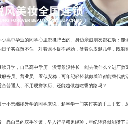
不少高中毕业的同学心里都挺拧巴的。身边亲戚朋友都在劝：能
的日子实在熬不住，对着课本提不起劲，硬着头皮混几年，既浪
继续升学，自己高中学历，没背景没特长，能去做什么？进厂熬
做服务员、营业员，看似安稳，可年纪轻轻就做着谁都能替代的
适合普通人、不用硬拼学历、还能越做越吃香的路吗？
对于不想继续升学的同学来说，趁早学一门实打实的手工手艺，
景，靠自己的双手吃饭，早入行早积累经验，年纪轻轻就能攒下